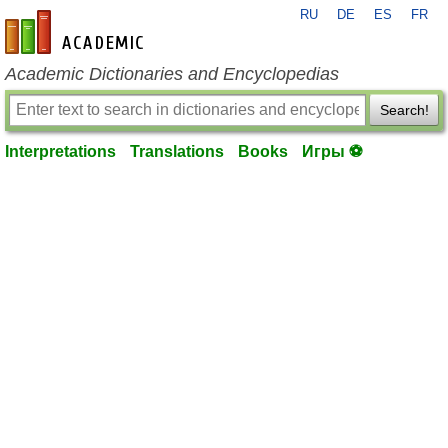
RU
DE
ES
FR
en-academic.com
Academic Dictionaries and Encyclopedias
Search!
Interpretations
Translations
Books
Игры ⚽