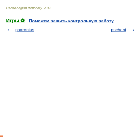
Useful english dictionary
.
2012
.
Игры ⚽
Поможем решить контрольную работу
psaronius
pschent