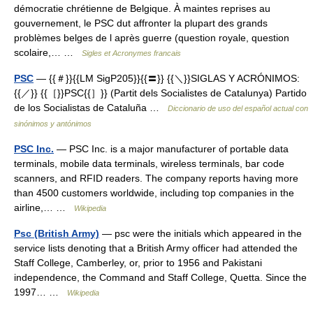
démocratie chrétienne de Belgique. À maintes reprises au
gouvernement, le PSC dut affronter la plupart des grands
problèmes belges de l après guerre (question royale, question
scolaire,… …
Sigles et Acronymes francais
PSC
— {{＃}}{{LM SigP205}}{{〓}} {{＼}}SIGLAS Y ACRÓNIMOS:
{{／}} {{［}}PSC{{］}} (Partit dels Socialistes de Catalunya) Partido
de los Socialistas de Cataluña …
Diccionario de uso del español actual con
sinónimos y antónimos
PSC Inc.
— PSC Inc. is a major manufacturer of portable data
terminals, mobile data terminals, wireless terminals, bar code
scanners, and RFID readers. The company reports having more
than 4500 customers worldwide, including top companies in the
airline,… …
Wikipedia
Psc (British Army)
— psc were the initials which appeared in the
service lists denoting that a British Army officer had attended the
Staff College, Camberley, or, prior to 1956 and Pakistani
independence, the Command and Staff College, Quetta. Since the
1997… …
Wikipedia